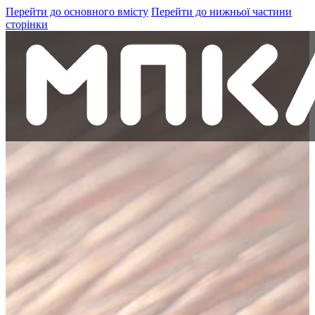
Перейти до основного вмісту
Перейти до нижньої частини
сторінки
Кабель та провід
Компанія
Кар'єра в МПКА
Контакти
+38 (098)-441-15-41
Шукати
Пошук
Пошук
×