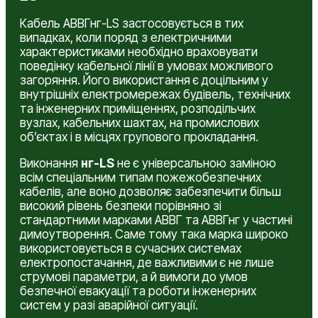
Кабель АВВГнг-LS застосовується в тих
випадках, коли поряд з електричними
характеристиками необхідно враховувати
поведінку кабельної лінії в умовах можливого
загоряння. Його використання є доцільним у
внутрішніх електромережах будівель, технічних
та інженерних приміщеннях, розподільчих
вузлах, кабельних шахтах, на промислових
об’єктах і в місцях групового прокладання.
Виконання
нг-LS
не є універсальною заміною
всім спеціальним типам пожежобезпечних
кабелів, але воно дозволяє забезпечити більш
високий рівень безпеки порівняно зі
стандартними марками АВВГ та АВВГнг у частині
димоутворення. Саме тому така марка широко
використовується в сучасних системах
електропостачання, де важливими є не лише
струмові параметри, а й вимоги до умов
безпечної евакуації та роботи інженерних
систем у разі аварійної ситуації.