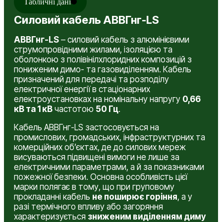
Табличні дані
Силовий кабель АВВГнг-LS
АВВГнг-LS
– силовий кабель з алюмінієвими
струмопровідними жилами, ізоляцією та
оболонкою з полівінілхлоридних композицій з
пониженим димо- та газовиділенням. Кабель
призначений для передачі та розподілу
електричної енергії в стаціонарних
електроустановках на номінальну напругу
0,66
кВ та 1 кВ
частотою
50 Гц
.
Кабель АВВГнг-LS застосовується на
промислових, громадських, інфраструктурних та
комерційних об’єктах, де до силових мереж
висуваються підвищені вимоги не лише за
електричними параметрами, а й за показниками
пожежної безпеки. Основна особливість цієї
марки полягає в тому, що при груповому
прокладанні кабель
не поширює горіння
, а у
разі термічного впливу або загоряння
характеризується
зниженим виділенням диму