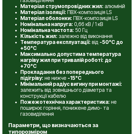
газовиділення
Матеріал струмопровідних жил:
алюміній
Матеріал ізоляції:
ПВХ-композиція LS
Матеріал оболонки:
ПВХ-композиція LS
Номінальна напруга:
0,66 кВ / 1 кВ
Номінальна частота:
50 Гц
Кількість жил:
залежно від виконання
Температура експлуатації:
від
-50°C до
+50°C
Максимально допустима температура
нагріву жил при тривалій роботі:
до
+70°C
Прокладання без попереднього
підігріву:
не нижче
-15°C
Мінімальний радіус вигину при монтажі:
залежить від зовнішнього діаметра та
конструкції кабелю
Пожежотехнічна характеристика:
не
поширює горіння, понижене димо- та
газовиділення
Параметри, що визначаються за
типорозміром