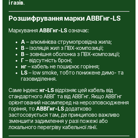
і газів
.
Розшифрування марки АВВГнг-LS
Маркування
АВВГнг-LS
означає:
А
– алюмінієва струмопровідна жила;
В
– ізоляція жил з ПВХ-композиції;
В
– зовнішня оболонка з ПВХ-композиції;
Г
– відсутність броні;
нг
– кабель не поширює горіння;
LS
– low smoke, тобто понижене димо- та
газовиділення.
Саме індекс
нг-LS
відрізняє цей кабель від
стандартного АВВГ та від АВВГнг. Якщо АВВГнг
орієнтований насамперед на нерозповсюдження
горіння, то
АВВГнг-LS
додатково
застосовується там, де принципово важливо
зменшити задимлення у разі пожежі або
локального перегріву кабельної лінії.