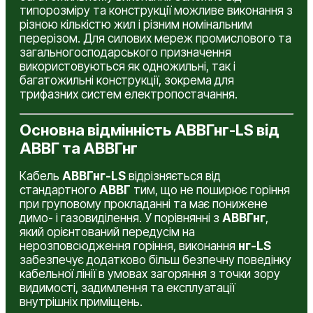
типорозміру та конструкції можливе виконання з
різною кількістю жил і різним номінальним
перерізом. Для силових мереж промислового та
загальногосподарського призначення
використовуються як одножильні, так і
багатожильні конструкції, зокрема для
трифазних систем електропостачання.
Основна відмінність АВВГнг-LS від
АВВГ та АВВГнг
Кабель
АВВГнг-LS
відрізняється від
стандартного
АВВГ
тим, що не поширює горіння
при груповому прокладанні та має понижене
димо- і газовиділення. У порівнянні з
АВВГнг
,
який орієнтований передусім на
нерозповсюдження горіння, виконання
нг-LS
забезпечує додатково більш безпечну поведінку
кабельної лінії в умовах загоряння з точки зору
видимості, задимлення та експлуатації
внутрішніх приміщень.