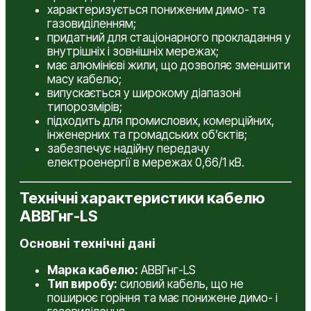
характеризується пониженим димо- та
газовиділенням;
придатний для стаціонарного прокладання у
внутрішніх і зовнішніх мережах;
має алюмінієві жили, що дозволяє зменшити
масу кабелю;
випускається у широкому діапазоні
типорозмірів;
підходить для промислових, комерційних,
інженерних та громадських об’єктів;
забезпечує надійну передачу
електроенергії в мережах 0,66/1 кВ.
Технічні характеристики кабелю
АВВГнг-LS
Основні технічні дані
Марка кабелю:
АВВГнг-LS
Тип виробу:
силовий кабель, що не
поширює горіння та має понижене димо- і