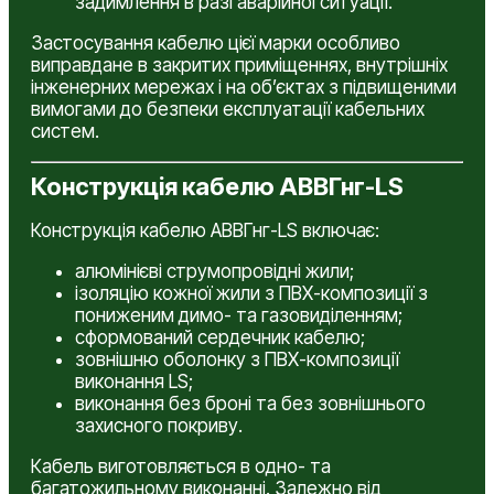
задимлення в разі аварійної ситуації.
Застосування кабелю цієї марки особливо
виправдане в закритих приміщеннях, внутрішніх
інженерних мережах і на об’єктах з підвищеними
вимогами до безпеки експлуатації кабельних
систем.
Конструкція кабелю АВВГнг-LS
Конструкція кабелю АВВГнг-LS включає:
алюмінієві струмопровідні жили;
ізоляцію кожної жили з ПВХ-композиції з
пониженим димо- та газовиділенням;
сформований сердечник кабелю;
зовнішню оболонку з ПВХ-композиції
виконання LS;
виконання без броні та без зовнішнього
захисного покриву.
Кабель виготовляється в одно- та
багатожильному виконанні. Залежно від