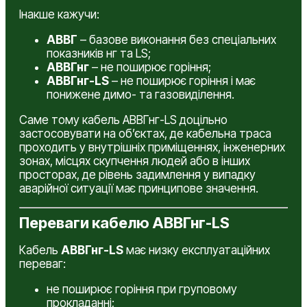
Інакше кажучи:
АВВГ
– базове виконання без спеціальних
показників нг та LS;
АВВГнг
– не поширює горіння;
АВВГнг-LS
– не поширює горіння і має
понижене димо- та газовиділення.
Саме тому кабель АВВГнг-LS доцільно
застосовувати на об’єктах, де кабельна траса
проходить у внутрішніх приміщеннях, інженерних
зонах, місцях скупчення людей або в інших
просторах, де рівень задимлення у випадку
аварійної ситуації має принципове значення.
Переваги кабелю АВВГнг-LS
Кабель
АВВГнг-LS
має низку експлуатаційних
переваг:
не поширює горіння при груповому
прокладанні;