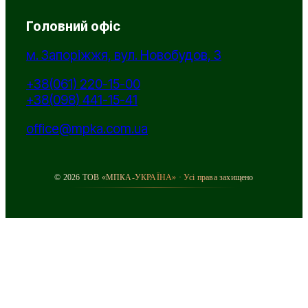
Головний офіс
м. Запоріжжя, вул. Новобудов, 3
+38(061) 220-15-00
+38(098) 441-15-41
office@mpka.com.ua
© 2026 ТОВ «МПКА-УКРАЇНА» · Усі права захищено