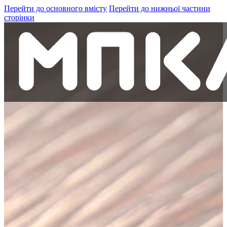
Перейти до основного вмісту
Перейти до нижньої частини
сторінки
Кабель та провід
Компанія
Кар'єра в МПКА
Контакти
+38 (098)-441-15-41
Шукати
Пошук
Пошук
×