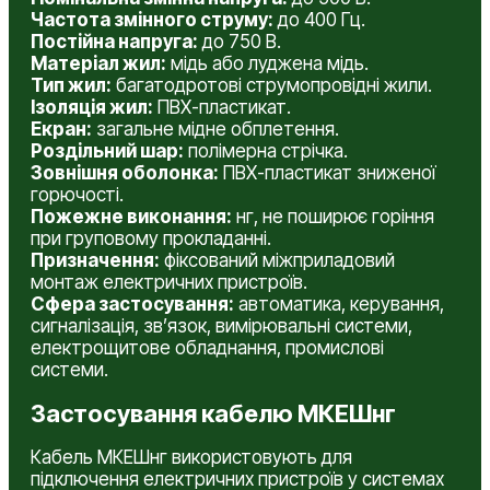
Частота змінного струму:
до 400 Гц.
Постійна напруга:
до 750 В.
Матеріал жил:
мідь або луджена мідь.
Тип жил:
багатодротові струмопровідні жили.
Ізоляція жил:
ПВХ-пластикат.
Екран:
загальне мідне обплетення.
Роздільний шар:
полімерна стрічка.
Зовнішня оболонка:
ПВХ-пластикат зниженої
горючості.
Пожежне виконання:
нг, не поширює горіння
при груповому прокладанні.
Призначення:
фіксований міжприладовий
монтаж електричних пристроїв.
Сфера застосування:
автоматика, керування,
сигналізація, зв’язок, вимірювальні системи,
електрощитове обладнання, промислові
системи.
Застосування кабелю МКЕШнг
Кабель МКЕШнг використовують для
підключення електричних пристроїв у системах