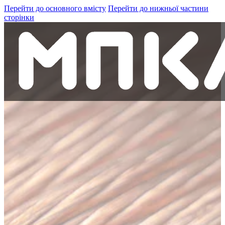
Перейти до основного вмісту
Перейти до нижньої частини
сторінки
Кабель та провід
Компанія
Кар'єра в МПКА
Контакти
+38 (098)-441-15-41
Шукати
Пошук
Пошук
×