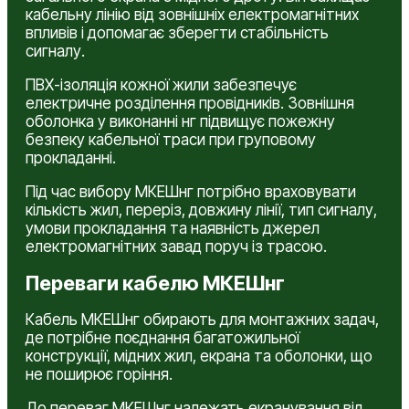
кабельну лінію від зовнішніх електромагнітних
впливів і допомагає зберегти стабільність
сигналу.
ПВХ-ізоляція кожної жили забезпечує
електричне розділення провідників. Зовнішня
оболонка у виконанні нг підвищує пожежну
безпеку кабельної траси при груповому
прокладанні.
Під час вибору МКЕШнг потрібно враховувати
кількість жил, переріз, довжину лінії, тип сигналу,
умови прокладання та наявність джерел
електромагнітних завад поруч із трасою.
Переваги кабелю МКЕШнг
Кабель МКЕШнг обирають для монтажних задач,
де потрібне поєднання багатожильної
конструкції, мідних жил, екрана та оболонки, що
не поширює горіння.
До переваг МКЕШнг належать екранування від