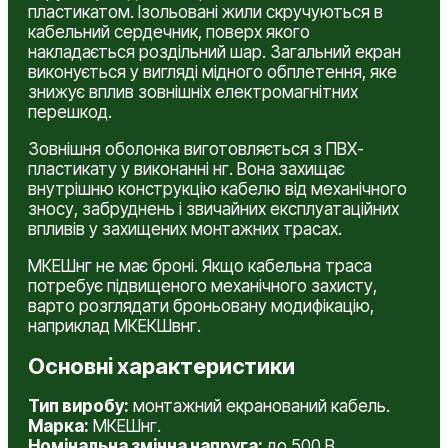
пластикатом. Ізольовані жили скручуються в
кабельний сердечник, поверх якого
накладається роздільний шар. Загальний екран
виконується у вигляді мідного обплетення, яке
знижує вплив зовнішніх електромагнітних
перешкод.
Зовнішня оболонка виготовляється з ПВХ-
пластикату у виконанні нг. Вона захищає
внутрішню конструкцію кабелю від механічного
зносу, забруднень і звичайних експлуатаційних
впливів у захищених монтажних трасах.
МКЕШнг не має броні. Якщо кабельна траса
потребує підвищеного механічного захисту,
варто розглядати броньовану модифікацію,
наприклад МКЕКШвнг.
Основні характеристики
Тип виробу:
монтажний екранований кабель.
Марка:
МКЕШнг.
Номінальна змінна напруга:
до 500 В.