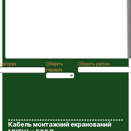
у метрах
Оберіть
Оберіть регіон
переріз
Кабель монтажний екранований