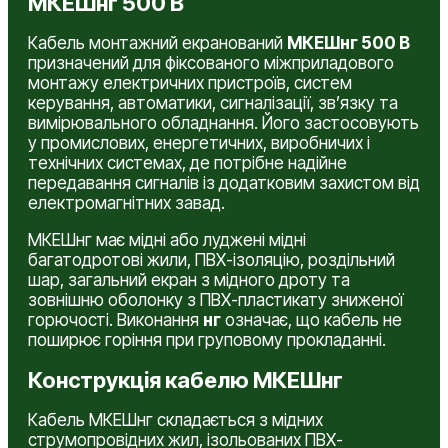
МКЕШнг 500 В
Кабель монтажний екранований
МКЕШнг 500 В
призначений для фіксованого міжприладового
монтажу електричних пристроїв, систем
керування, автоматики, сигналізації, зв’язку та
вимірювального обладнання. Його застосовують
у промислових, енергетичних, виробничих і
технічних системах, де потрібне надійне
передавання сигналів із додатковим захистом від
електромагнітних завад.
МКЕШнг має мідні або луджені мідні
багатодротові жили, ПВХ-ізоляцію, роздільний
шар, загальний екран з мідного дроту та
зовнішню оболонку з ПВХ-пластикату зниженої
горючості. Виконання
нг
означає, що кабель не
поширює горіння при груповому прокладанні.
Конструкція кабелю МКЕШнг
Кабель МКЕШнг складається з мідних
струмопровідних жил, ізольованих ПВХ-