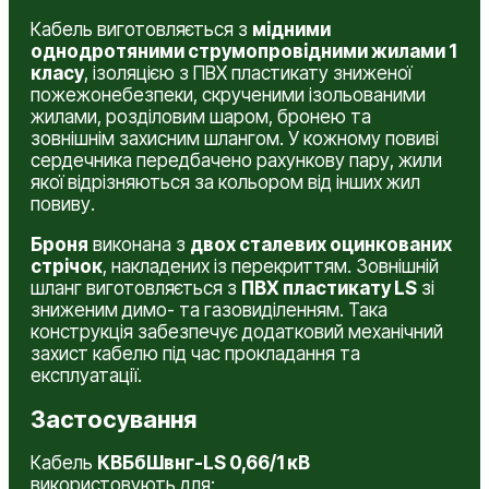
Кабель виготовляється з
мідними
однодротяними струмопровідними жилами 1
класу
, ізоляцією з ПВХ пластикату зниженої
пожежонебезпеки, скрученими ізольованими
жилами, розділовим шаром, бронею та
зовнішнім захисним шлангом. У кожному повиві
сердечника передбачено рахункову пару, жили
якої відрізняються за кольором від інших жил
повиву.
Броня
виконана з
двох сталевих оцинкованих
стрічок
, накладених із перекриттям. Зовнішній
шланг виготовляється з
ПВХ пластикату LS
зі
зниженим димо- та газовиділенням. Така
конструкція забезпечує додатковий механічний
захист кабелю під час прокладання та
експлуатації.
Застосування
Кабель
КВБбШвнг-LS 0,66/1 кВ
використовують для: