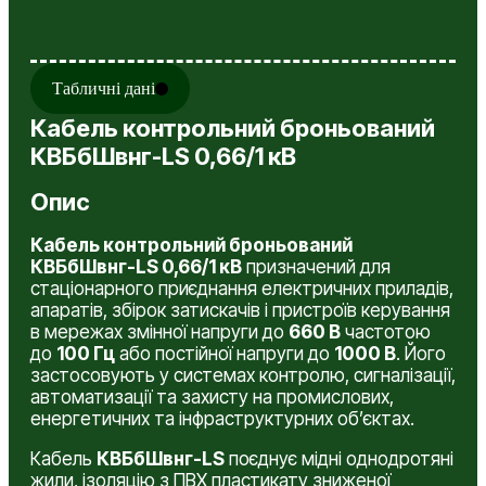
Завантажити
Табличні дані
Кабель контрольний броньований
КВБбШвнг-LS 0,66/1 кВ
Опис
Кабель контрольний броньований
КВБбШвнг-LS 0,66/1 кВ
призначений для
стаціонарного приєднання електричних приладів,
апаратів, збірок затискачів і пристроїв керування
в мережах змінної напруги до
660 В
частотою
до
100 Гц
або постійної напруги до
1000 В
. Його
застосовують у системах контролю, сигналізації,
автоматизації та захисту на промислових,
енергетичних та інфраструктурних об’єктах.
Кабель
КВБбШвнг-LS
поєднує мідні однодротяні
жили, ізоляцію з ПВХ пластикату зниженої