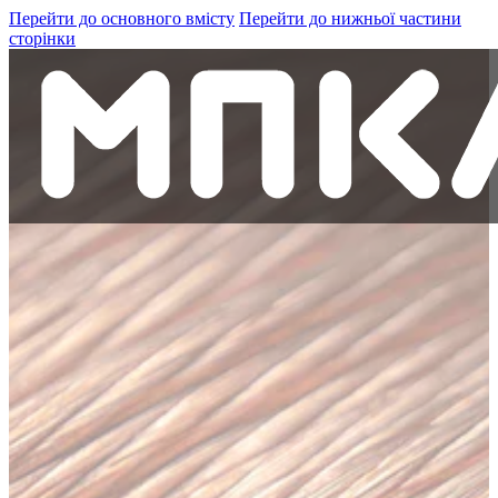
Перейти до основного вмісту
Перейти до нижньої частини
сторінки
Кабель та провід
Компанія
Кар'єра в МПКА
Контакти
+38 (098)-441-15-41
Шукати
Пошук
Пошук
×