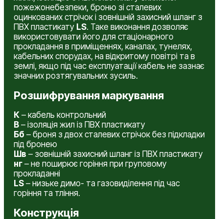
пожежонебезпеки, броню зі сталевих
оцинкованих стрічок і зовнішній захисний шланг з
ПВХ пластикату
LS
. Таке виконання дозволяє
використовувати його для стаціонарного
прокладання в приміщеннях, каналах, тунелях,
кабельних спорудах, на відкритому повітрі та в
землі, якщо під час експлуатації кабель не зазнає
значних розтягувальних зусиль.
Розшифрування маркування
К
– кабель контрольний
В
– ізоляція жил із ПВХ пластикату
Бб
– броня з двох сталевих стрічок без підкладки
під бронею
Шв
– зовнішній захисний шланг із ПВХ пластикату
нг
– не поширює горіння при груповому
прокладанні
LS
– низьке димо- та газовиділення під час
горіння та тління.
Конструкція