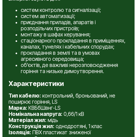
систем контролю та сигналізації;
систем автоматизації;
приєднання приладів, апаратів і
розподільчих пристроїв;
монтажу в шафах керування;
стаціонарного прокладання в приміщеннях,
каналах, тунелях і кабельних спорудах;
прокладання в землі та в умовах
агресивного середовища;
об’єктів, де важливі нерозповсюдження
горіння та низьке димоутворення.
Характеристики
Тип кабелю:
контрольний, броньований, не
поширює горіння, LS
Марка:
КВБбШвнг-LS
Номінальна напруга:
0,66/1 кВ
Матеріал жил:
мідь
Конструкція жил:
однодротяні, 1 клас
Ізоляція:
ПВХ пластикат зниженої