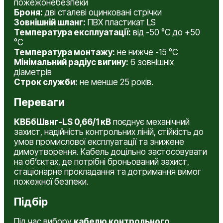
пожежонебезпеки
Броня:
дві сталеві оцинковані стрічки
Зовнішній шланг:
ПВХ пластикат LS
Температура експлуатації:
від -50 °С до +50
°С
Температура монтажу:
не нижче -15 °С
Мінімальний радіус вигину:
6 зовнішніх
діаметрів
Строк служби:
не менше 25 років.
Переваги
КВБбШвнг-LS 0,66/1 кВ
поєднує механічний
захист, надійність контрольних ліній, стійкість до
умов промислової експлуатації та знижене
димоутворення. Кабель доцільно застосовувати
на об’єктах, де потрібні броньований захист,
стаціонарне прокладання та дотримання вимог
пожежної безпеки.
Підбір
Під час вибору
кабелю контрольного