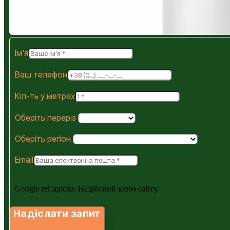
Ім'я
Ваш телефон
Кіл-ть у метрах
Оберіть переріз
Оберіть регіон
Email
Google reCaptcha: Недійсний ключ сайту.
Надіслати запит