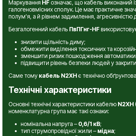
Маркування
HF
означає, що кабель виконаний із 
галогеновмісних сполук. Це має практичне зна
полум’я, а й рівнем задимлення, агресивністю
Безгалогенний кабель
ПвПГнг-HF
використовуют
знизити щільність диму;
обмежити виділення токсичних та корозійн
зменшити ризик пошкодження автоматики, 
підвищити рівень безпеки людей у закрит
Саме тому
кабель N2XH
є технічно обґрунтов
Технічні характеристики
Основні технічні характеристики кабелю
N2XH 
номенклатурна група має такі ознаки:
номінальна напруга –
0,6/1 кВ
;
тип струмопровідної жили –
мідна
;