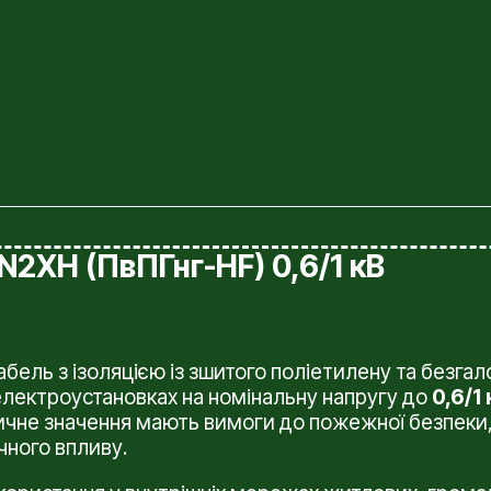
N2XH (ПвПГнг-HF) 0,6/1 кВ
абель з ізоляцією із зшитого поліетилену та безг
х електроустановках на номінальну напругу до
0,6/1 
чне значення мають вимоги до пожежної безпеки,
чного впливу.