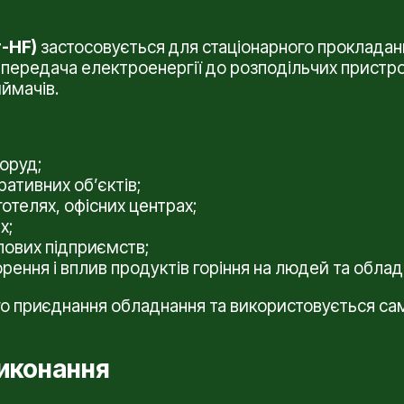
-HF)
застосовується для стаціонарного прокладан
 передача електроенергії до розподільчих пристро
ймачів.
оруд;
ративних об’єктів;
готелях, офісних центрах;
х;
лових підприємств;
рення і вплив продуктів горіння на людей та облад
го приєднання обладнання та використовується са
виконання