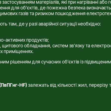
застосуванням матеріалів, які при нагріванні або г
чення для об’єктів, де пожежна безпека визначаєт
 димових газів та ризиком пошкодження електротех
ь там, де у разі аварійної ситуації необхідно:
о-активних продуктів;
щитового обладнання, систем зв’язку та електрон
их приміщеннях.
аним рішенням для сучасних об’єктів із підвищеним
(ПвПГнг-HF)
залежать від кількості жил, перерізу 