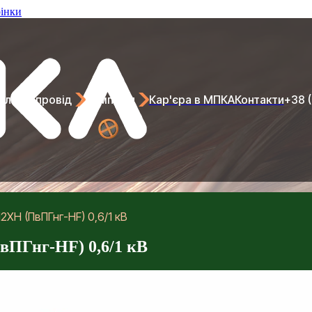
рінки
ель та провід
Компанія
Кар'єра в МПКА
Контакти
+38 
2XH (ПвПГнг-HF) 0,6/1 кВ
вПГнг-HF) 0,6/1 кВ