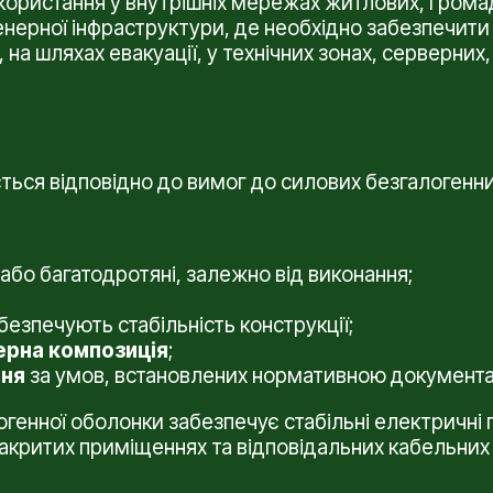
ористання у внутрішніх мережах житлових, громадс
енерної інфраструктури, де необхідно забезпечити 
на шляхах евакуації, у технічних зонах, серверни
ься відповідно до вимог до силових безгалогенни
 або багатодротяні, залежно від виконання;
безпечують стабільність конструкції;
ерна композиція
;
ння
за умов, встановлених нормативною документа
огенної оболонки забезпечує стабільні електричні 
закритих приміщеннях та відповідальних кабельних