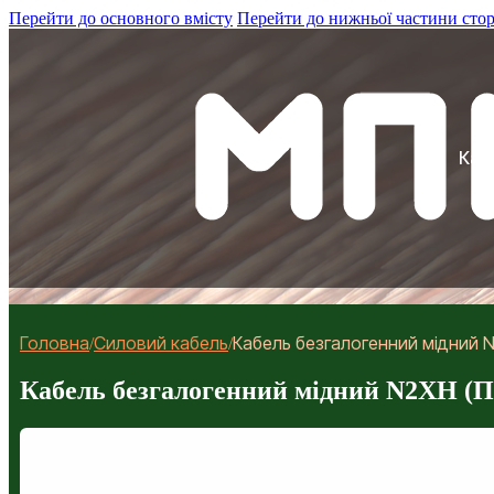
Перейти до основного вмісту
Перейти до нижньої частини сто
Каб
Головна
Силовий кабель
Кабель безгалогенний мідний N
/
/
Кабель безгалогенний мідний N2XH (П