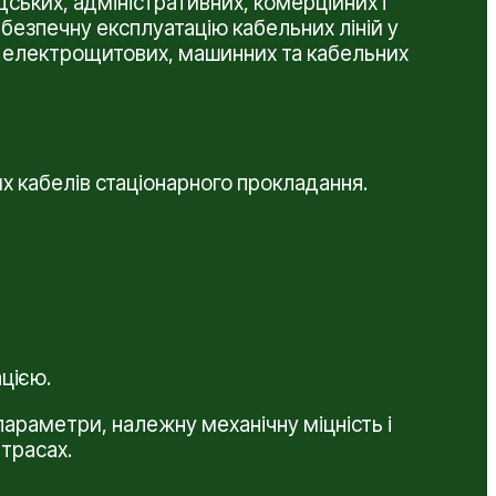
ьких, адміністративних, комерційних і
безпечну експлуатацію кабельних ліній у
х, електрощитових, машинних та кабельних
х кабелів стаціонарного прокладання.
цією.
параметри, належну механічну міцність і
 трасах.