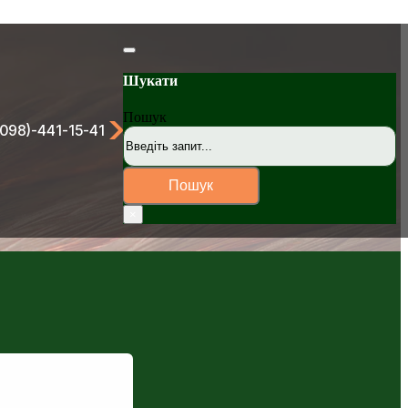
Шукати
Пошук
(098)-441-15-41
Головний офіс
+38 (098)-441-15-41
+38 (061)-220-1
Пошук
678-93-24
×