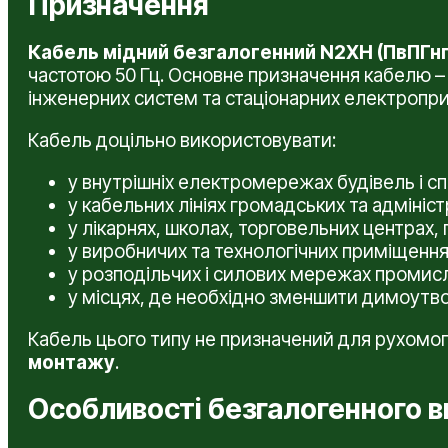
Призначення
Кабель мідний безгалогенний N2XH (ПвПГнг
частотою 50 Гц. Основне призначення кабелю –
інженерних систем та стаціонарних електропри
Кабель доцільно використовувати:
у внутрішніх електромережах будівель і сп
у кабельних лініях громадських та адмініст
у лікарнях, школах, торговельних центрах, 
у виробничих та технологічних приміщення
у розподільчих і силових мережах промис
у місцях, де необхідно зменшити димоутво
Кабель цього типу не призначений для рухомо
монтажу
.
Особливості безгалогенного 