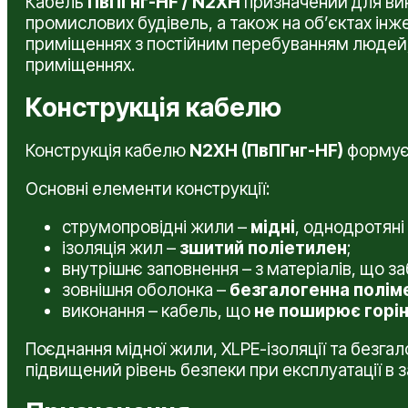
Кабель
ПвПГнг-HF / N2XH
призначений для вик
промислових будівель, а також на об’єктах інж
приміщеннях з постійним перебуванням людей, 
приміщеннях.
Конструкція кабелю
Конструкція кабелю
N2XH (ПвПГнг-HF)
формуєт
Основні елементи конструкції:
струмопровідні жили –
мідні
, однодротяні
ізоляція жил –
зшитий поліетилен
;
внутрішнє заповнення – з матеріалів, що за
зовнішня оболонка –
безгалогенна полім
виконання – кабель, що
не поширює горі
Поєднання мідної жили, XLPE-ізоляції та безгал
підвищений рівень безпеки при експлуатації в 